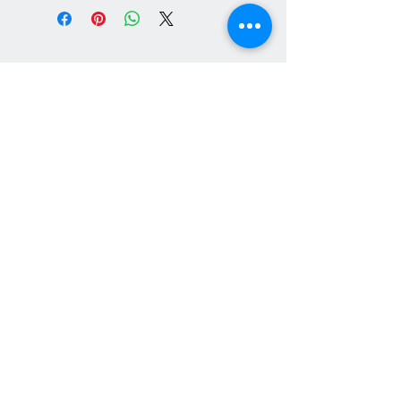
แผนกบริการลูกค้า
สินค้าแนะนำ
เกี่ยวกับเรา
HEVTA
การชำระเงิน
อุปกรณ์ประตู หน้าต่าง
VILANN
เฟอร์นิเจอร์สนาม
วิธีการสั่งซื้อสินค้า
NEUTE
สินค้าสำเร็จรูป
ศูนย์ให้ความช่วยเหลือ
เส้นยูพีวีซี
ติดต่อเรา
ผลิตภัณฑ์ เฮฟต้า
เครื่องจักรสำหรับ ยูพีวีซี
Social Media Channel