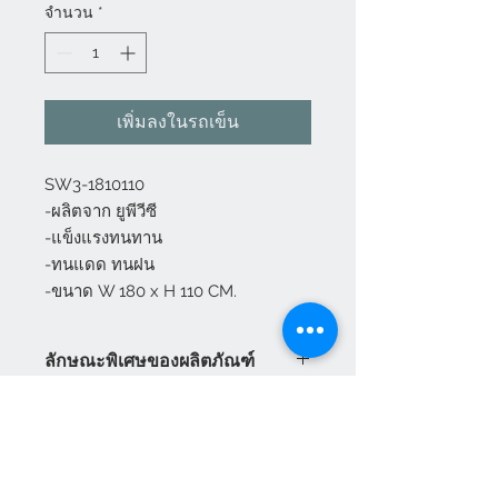
จำนวน
*
เพิ่มลงในรถเข็น
SW3-1810110
-ผลิตจาก ยูพีวีซี
-แข็งแรงทนทาน
-ทนแดด ทนฝน
-ขนาด W 180 x H 110 CM.
ลักษณะพิเศษของผลิตภัณฑ์
เป็นวัสดุทดแทนวัสดุจากธรรมชาติ
ปกป้องและทำให้มลภาวะต่อน้ำลดลง
เพิ่มประสิทธิภาพของวัสดุให้สามารถ
ใช้ได้ในทุกสภาวะอากาศ
ใช้ประโยชน์จากวัสดุได้อย่างสูงสุด