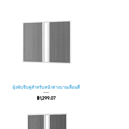
มุ้งพับจีบคู่สำหรับหน้าต่างบานเลื่อนสี่
ราคา
฿1,299.07