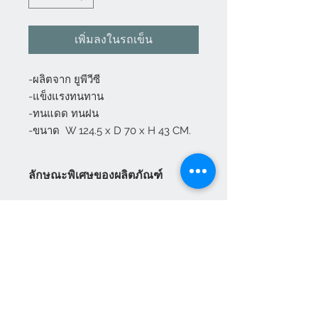
เพิ่มลงในรถเข็น
-ผลิตจาก ยูพีวีซี

-แข็งแรงทนทาน

-ทนแดด ทนฝน

-ขนาด  W 124.5 x D 70 x H 43 CM.
ลักษณะพิเศษของผลิตภัณฑ์
เป็นวัสดุทดแทนวัสดุจากธรรมชาติ
ปกป้องและทำให้มลภาวะต่อน้ำลดลง
เพิ่มประสิทธิภาพของวัสดุให้สามารถ
ใช้ได้ในทุกสภาวะอากาศ
ใช้ประโยชน์จากวัสดุได้อย่างสูงสุด
ในทุกกระบวนการ ทั้งผลิต ใช้งาน
และดูแลรักษา
แผนกบริการลูกค้า
สินค้าแนะนำ
เกี่ยวกับเรา
HEVTA
การชำระเงิน
uPVC เป็นวัสดุที่สามารถนำกลับมา
อุปกรณ์ประตู หน้าต่าง
VILANN