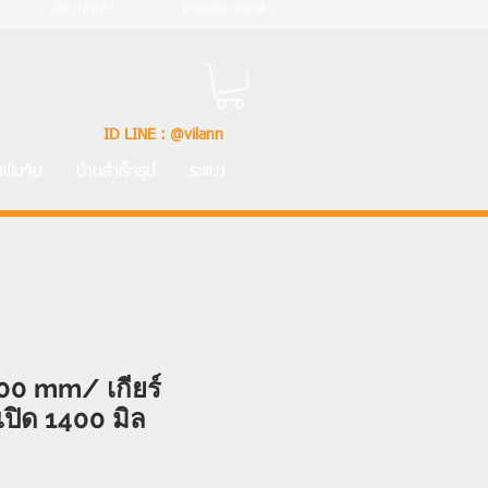
เกี่ยวเฮฟต้า
ฝ่ายบริการลูกค้า
ID LINE : @vilann
้งพับจีบ
บ้านสำเร็จรูป
ระแนง
00 mm/ เกียร์
ปิด 1400 มิล