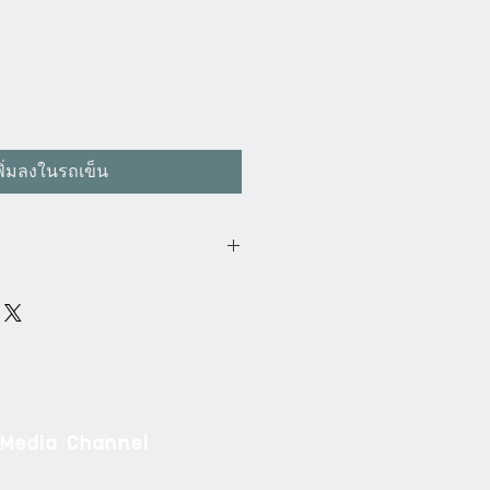
พิ่มลงในรถเข็น
 Vilann ระบบเยอรมัน มือจับประตู
บระบบล็อคหลายจุด Vilann มีทั้ง มือ
าง มือจับประตูบานเลื่อน มือจับประตู
จับประตู มือจับหน้าต่างบานเปิด มือ
 สามารถสั่งซื้อได้ทันทีทางออนไลน์
 Media Channel