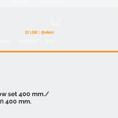
เกี่ยวเฮฟต้า
ฝ่ายบริการลูกค้า
ID LINE : @vilann
้งพับจีบ
บ้านสำเร็จรูป
ระแนง
w set 400 mm./
ยก 400 mm.