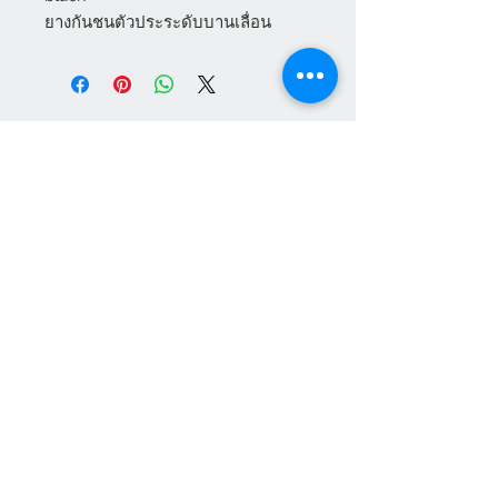
ยางกันชนตัวประระดับบานเลื่อน
แผนกบริการลูกค้า
สินค้าแนะนำ
เกี่ยวกับเรา
HEVTA
การชำระเงิน
อุปกรณ์ประตู หน้าต่าง
VILANN
เฟอร์นิเจอร์สนาม
วิธีการสั่งซื้อสินค้า
NEUTE
สินค้าสำเร็จรูป
ศูนย์ให้ความช่วยเหลือ
เส้นยูพีวีซี
ติดต่อเรา
ผลิตภัณฑ์ เฮฟต้า
เครื่องจักรสำหรับ ยูพีวีซี
Social Media Channel