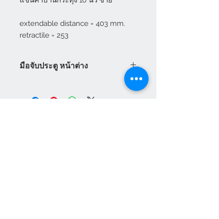
แขนค้ำบานกระทุ้ง 10 นิ้ว ซ้าย

extendable distance = 403 mm.

retractile = 253
มือจับประตู หน้าต่าง
มือจับประตู หน้าต่าง Vilann ระบบ
เยอรมัน มือจับประตูกระจก สามารถ
ใช้ได้กับระบบล็อคหลายจุด Vilann มี
ทั้ง มือจับประตู มือจับหน้าต่าง มือจับ
ประตูบานเลื่อน มือจับประตูบานเปิด
พร้อมราคามือจับประตู มือจับหน้าต่าง
บานเปิด มือจับหน้าต่างบานกระทุ้ง
แผนกบริการลูกค้า
สินค้าแนะนำ
เกี่ยวกับเรา
HEVTA
การชำระเงิน
สามารถสั่งซื้อได้ทันทีทางออนไลน์
อุปกรณ์ประตู หน้าต่าง
VILANN
เฟอร์นิเจอร์สนาม
วิธีการสั่งซื้อสินค้า
NEUTE
สินค้าสำเร็จรูป
ศูนย์ให้ความช่วยเหลือ
เส้นยูพีวีซี
ติดต่อเรา
ผลิตภัณฑ์ เฮฟต้า
เครื่องจักรสำหรับ ยูพีวีซี