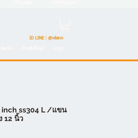
เกี่ยวเฮฟต้า
ฝ่ายบริการลูกค้า
ID LINE : @vilann
้งพับจีบ
บ้านสำเร็จรูป
ระแนง
 inch ss304 L /แขน
 12 นิ้ว